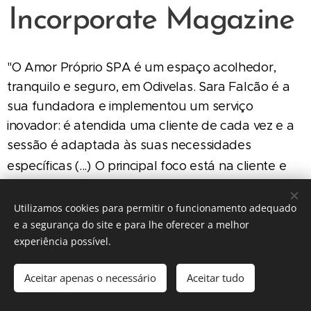
Incorporate Magazine
"O Amor Próprio SPA é um espaço acolhedor,
tranquilo e seguro, em Odivelas. Sara Falcão é a
sua fundadora e implementou um serviço
inovador: é atendida uma cliente de cada vez e a
sessão é adaptada às suas necessidades
específicas (...)
O principal foco está na cliente e
nas suas necessidades (...) já pensa em abrir um
segundo espaço..."
Utilizamos cookies para permitir o funcionamento adequado
e a segurança do site e para lhe oferecer a melhor
aqui
Veja a entrevista na íntegra
.
experiência possível.
Aceitar apenas o necessário
Aceitar tudo
© 2019 AMOR PRÓPRIO SPA